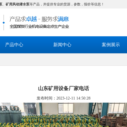
泵
、
矿用风动潜水泵
等产品，并提供专业的货源，参数，报价等信息！
产品中心
新闻中心
案例展示
山东矿用设备厂家电话
发布时间：2023-12-11 14:50:28