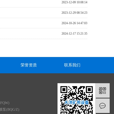
2023-12-09 10:08:14
2023-12-29 08:54:23
2024-10-26 14:47:03
2024-12-17 15:21:35
荣誉资质
联系我们
FQW)
(BQG/Z)