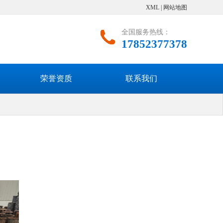
XML
|
网站地图
全国服务热线：
17852377378
荣誉资质
联系我们