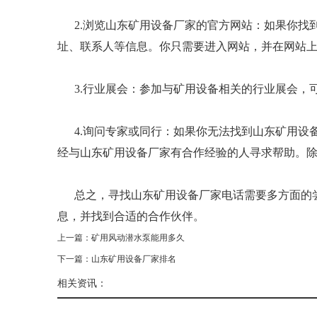
2.浏览山东矿用设备厂家的官方网站：如果你
址、联系人等信息。你只需要进入网站，并在网站上
3.行业展会：参加与矿用设备相关的行业展会
4.询问专家或同行：如果你无法找到山东矿用
经与山东矿用设备厂家有合作经验的人寻求帮助。
总之，寻找山东矿用设备厂家电话需要多方面的
息，并找到合适的合作伙伴。
上一篇：
矿用风动潜水泵能用多久
下一篇：
山东矿用设备厂家排名
相关资讯：