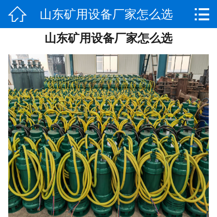


山东矿用设备厂家怎么选
网站首页

山东矿用设备厂家怎么选
走进大洋
产品中心
新闻中心
案例展示
荣誉资质
联系我们